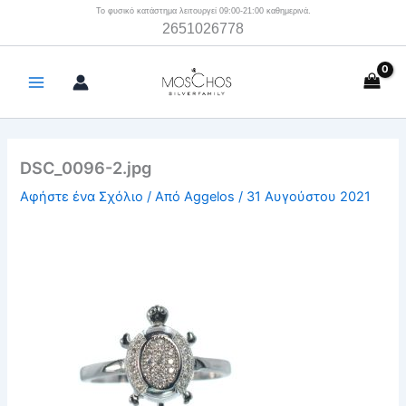
Μετάβαση
Το φυσικό κατάστημα λειτουργεί 09:00-21:00 καθημερινά.
2651026778
στο
περιεχόμενο
DSC_0096-2.jpg
Αφήστε ένα Σχόλιο
/ Από
Aggelos
/
31 Αυγούστου 2021