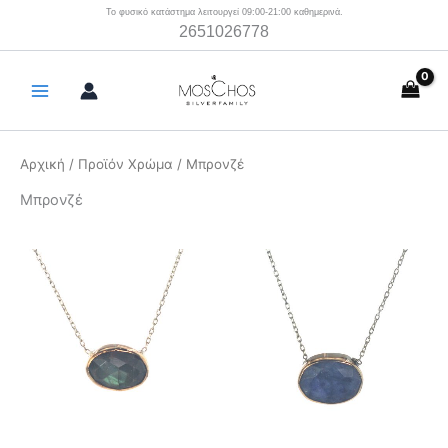
Μετάβαση
Το φυσικό κατάστημα λειτουργεί 09:00-21:00 καθημερινά.
2651026778
στο
περιεχόμενο
Αρχική
/ Προϊόν Χρώμα / Μπρονζέ
Μπρονζέ